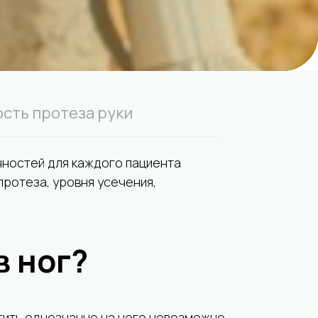
ость протеза руки
чностей для каждого пациента
протеза, уровня усечения,
в ног?
тить однозначно на него невозможно.