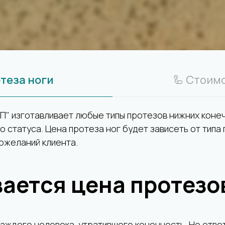
теза ноги
🦾 Стоим
П" изготавливает любые типы протезов нижних коне
о статуса. Цена протеза ног будет зависеть от типа 
ожеланий клиента.
вается цена протезо
каждого человека, утратившего конечность. Но отве