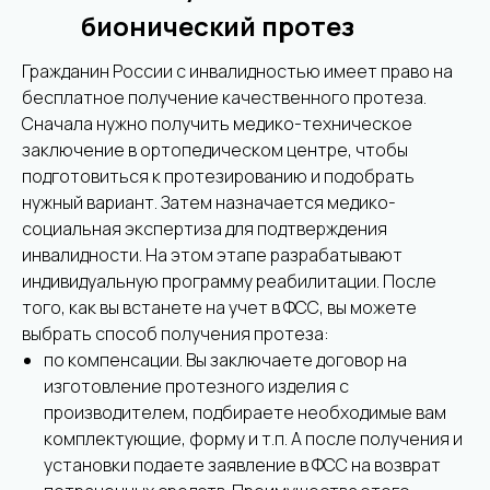
бионический протез
бесплатно
Гражданин России с инвалидностью имеет право на
бесплатное получение качественного протеза.
Сначала нужно получить медико-техническое
заключение в ортопедическом центре, чтобы
подготовиться к протезированию и подобрать
нужный вариант. Затем назначается медико-
социальная экспертиза для подтверждения
инвалидности. На этом этапе разрабатывают
индивидуальную программу реабилитации. После
того, как вы встанете на учет в ФСС, вы можете
выбрать способ получения протеза:
по компенсации. Вы заключаете договор на
изготовление протезного изделия с
производителем, подбираете необходимые вам
комплектующие, форму и т.п. А после получения и
установки подаете заявление в ФСС на возврат