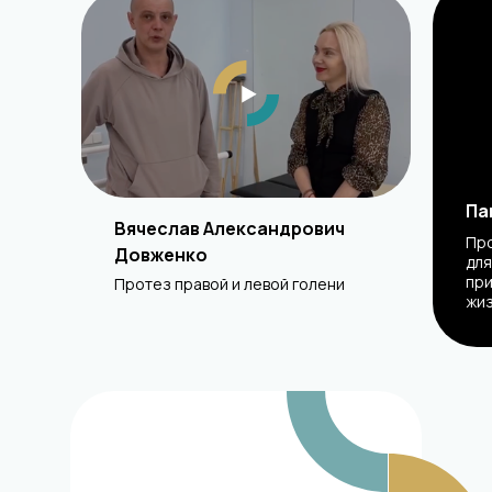
Па
Вячеслав Александрович
Про
Довженко
для
при
Протез правой и левой голени
жи