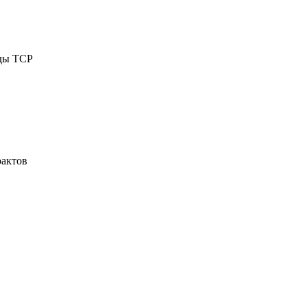
иды ТСР
рактов